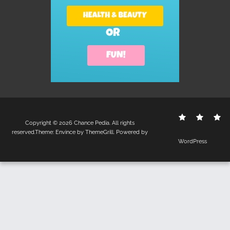
Contact
Disclo
S
Copyright © 2026
Chance Pedia
. All rights
Us
Policy
reserved.Theme:
Envince
by ThemeGrill. Powered by
WordPress