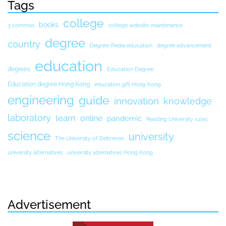
Tags
college
books
3 commas
college website maintenance
degree
country
Degree-Pedia education
degree advancement
education
degrees
Education Degree
Education degree Hong Kong
education gift Hong Kong
engineering
guide
innovation
knowledge
laboratory
learn
online
pandemic
Reading University rules
science
university
The University of Debrecen
university alternatives
university alternatives Hong Kong
Advertisement