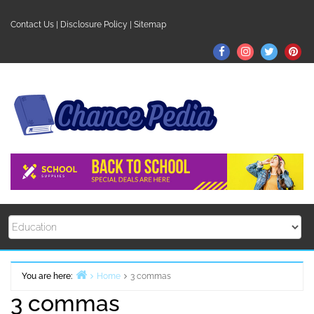
Skip
to
Contact Us
|
Disclosure Policy
|
Sitemap
content
Facebook
Instagram
Twitter
Pin
You are here:
Home
3 commas
3 commas