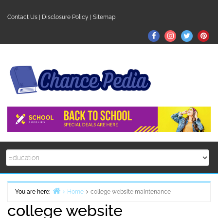
Skip
to
Contact Us
|
Disclosure Policy
|
Sitemap
content
Facebook
Instagram
Twitter
Pin
You are here:
Home
college website maintenance
college website