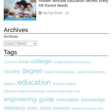
Hidden Attitude Education Secrets Every
HK Parent Needs
05/09/2022
Archives
Archives
Tags
college
books
3 commas
college website maintenance
degree
country
Degree-Pedia education
degree advancement
education
degrees
Education Degree
Education degree Hong Kong
education gift Hong Kong
engineering
guide
innovation
knowledge
laboratory
learn
online
pandemic
Reading University rules