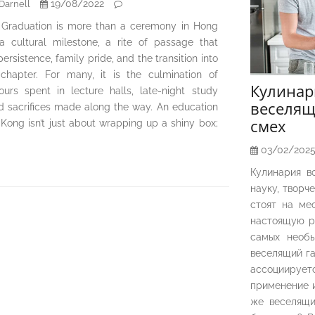
19/08/2022
Darnell
n Graduation is more than a ceremony in Hong
 a cultural milestone, a rite of passage that
ersistence, family pride, and the transition into
chapter. For many, it is the culmination of
Кулина
ours spent in lecture halls, late-night study
веселящ
nd sacrifices made along the way. An education
смех
 Kong isn’t just about wrapping up a shiny box;
03/02/202
Кулинария в
науку, творч
стоят на ме
настоящую р
самых необы
веселящий га
ассоциирует
применение и
же веселящи