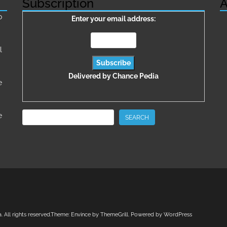
Subscription
A
о
Enter your email address:
l
Delivered by
Chance Pedia
e
Search
e
SEARCH
a
. All rights reserved.Theme:
Envince
by ThemeGrill. Powered by
WordPress