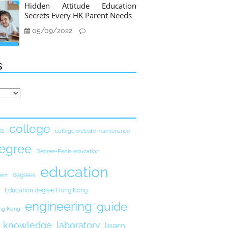
Hidden Attitude Education
Secrets Every HK Parent Needs
05/09/2022
s
college
ks
college website maintenance
egree
Degree-Pedia education
education
degrees
ent
Education degree Hong Kong
engineering
guide
ong Kong
knowledge
laboratory
learn