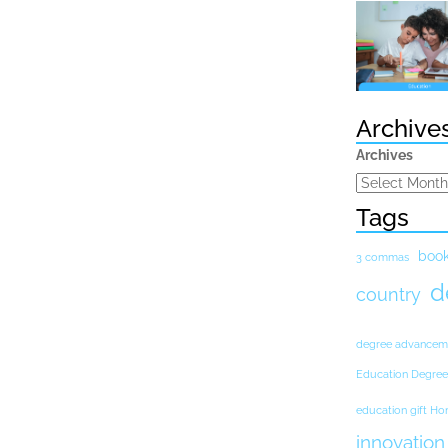
Archive
Archives
Tags
boo
3 commas
d
country
degree advancem
Education Degree
education gift H
innovation