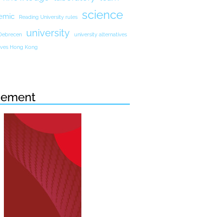
science
emic
Reading University rules
university
 Debrecen
university alternatives
atives Hong Kong
sement