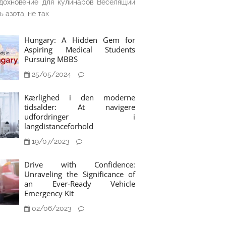
дохновение для кулинаров Веселящий
ь азота, не так
Hungary: A Hidden Gem for
Aspiring Medical Students
Pursuing MBBS
25/05/2024
Kærlighed i den moderne
tidsalder: At navigere
udfordringer i
langdistanceforhold
19/07/2023
Drive with Confidence:
Unraveling the Significance of
an Ever-Ready Vehicle
Emergency Kit
02/06/2023