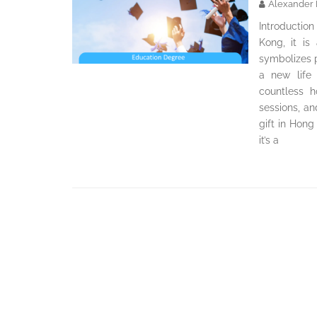
Alexander 
Introductio
Kong, it is
symbolizes p
a new life 
countless h
sessions, a
gift in Hong
it’s a