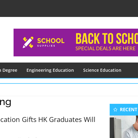
n Degree
Engineering Education
Science Education
ong
Seconda
RECENT
Sidebar
cation Gifts HK Graduates Will