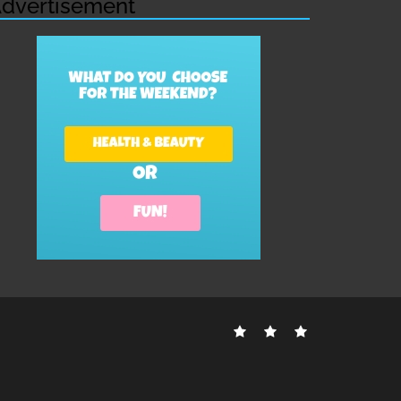
dvertisement
Contact
Disclosure
Sitemap
Us
Policy