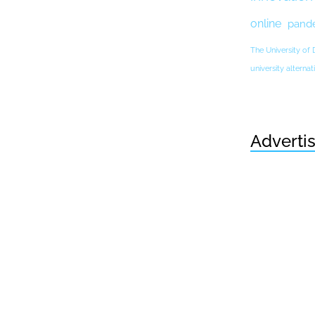
online
pand
The University of
university altern
Adverti