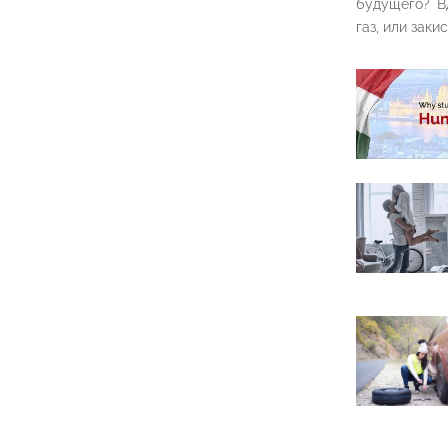
будущего? В
газ, или закис